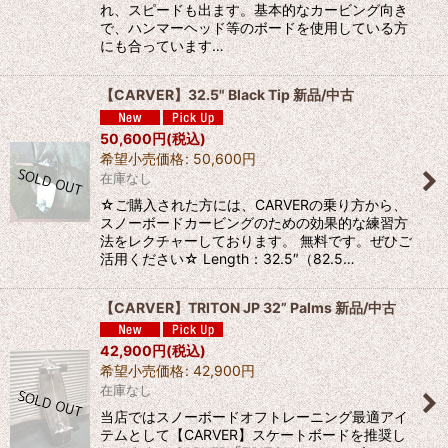
れ、スピードも出ます。基本的なカービング向き
で、ハンマーヘッド等のボードを使用している方
にも合っています…
【CARVER】32.5" Black Tip 新品/中古
50,600
円
(税込)
希望小売価格
:
50,600
円
在庫なし
☆ご購入された方には、CARVERの乗り方から、
スノーボードカービングのための効果的な練習方
法をレクチャーしております。 無料です。ぜひご
活用ください☆ Length：32.5″（82.5…
【CARVER】TRITON JP 32” Palms 新品/中古
42,900
円
(税込)
希望小売価格
:
42,900
円
在庫なし
当店ではスノーボードオフトレーニング最適アイ
テムとして【CARVER】スケートボードを推奨し