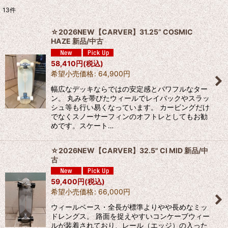
13
件
表示数
:
☆2026NEW【CARVER】31.25” COSMIC
HAZE 新品/中古
並び順
:
58,410
円
(税込)
希望小売価格
:
64,900
円
絞り込む
幅広なデッキならではの安定感とパワフルなター
ン。 丸みを帯びたウィールでレイバックやスラッ
シュ等も行い易くなっています。 カービングだけ
でなくスノーサーフィンのオフトレとしてもお勧
めです。スケート…
☆2026NEW【CARVER】32.5" CI MID 新品/中
古
59,400
円
(税込)
希望小売価格
:
66,000
円
ウィールベース・全長が標準よりやや長めなミッ
ドレングス。 路面を捉えやすいコンケーブウィー
ルが装着されており、レール（エッジ）の入った