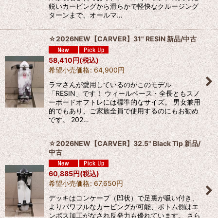
鋭いカービングから滑らかで軽快なクルージング
ターンまで、オールマ…
☆2026NEW【CARVER】31" RESIN 新品/中古
58,410
円
(税込)
希望小売価格
:
64,900
円
ラマさんが愛用しているのがこのモデル
「RESIN」です！ ウィールベース・全長ともスノ
ーボードオフトレには標準的なサイズ。 男女兼用
的でもあり、ご家族全員で使用するのにもお勧め
です。 202…
☆2026NEW【CARVER】32.5" Black Tip 新品/
中古
60,885
円
(税込)
希望小売価格
:
67,650
円
デッキはコンケープ（凹状）で足裏が吸い付き、
よりパワフルなカービングが可能、ボトム側はエ
ンボス加工がなされ反発力も優れています。 さら