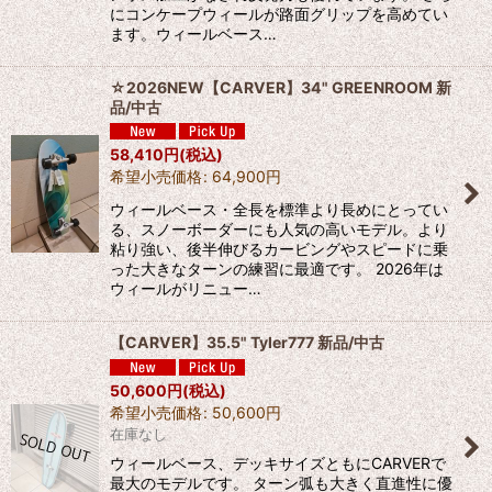
にコンケープウィールが路面グリップを高めてい
ます。ウィールベース…
☆2026NEW【CARVER】34" GREENROOM 新
品/中古
58,410
円
(税込)
希望小売価格
:
64,900
円
ウィールベース・全長を標準より長めにとってい
る、スノーボーダーにも人気の高いモデル。より
粘り強い、後半伸びるカービングやスピードに乗
った大きなターンの練習に最適です。 2026年は
ウィールがリニュー…
【CARVER】35.5" Tyler777 新品/中古
50,600
円
(税込)
希望小売価格
:
50,600
円
在庫なし
ウィールベース、デッキサイズともにCARVERで
最大のモデルです。 ターン弧も大きく直進性に優