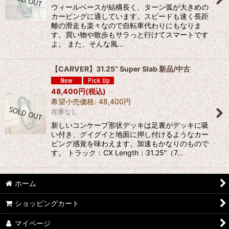
ウィールベースが結構長く、ターン弧が大きめの
カービングに適しています。スピードも速く長距
離の滑走も楽々なので自転車代わりにもなりま
す。買い物や散歩もサラっと行けてスマートです
よ。 また、そんな風…
【CARVER】31.25” Super Slab 新品/中古
48,400
円
(税込)
希望小売価格
:
48,400
円
在庫なし
新しいコンケープ形状デッキは足裏がデッキに吸
い付き、グイグイと地面に押し付けるようなカー
ビング感覚を味わえます。加速もかなりのもので
す。 トラック：CX Length：31.25”（7…
ホーム
ショッピングカート
マイページ