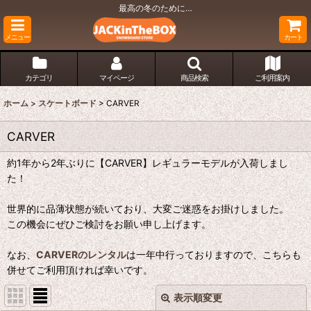
最高の冬のために…
メニュー
カート
カテゴリ
マイページ
商品検索
ご利用案内
ホーム
>
スケートボード
>
CARVER
CARVER
約1年から2年ぶりに【CARVER】レギュラーモデルが入荷しまし
た！
世界的に品薄状態が続いており、大変ご迷惑をお掛けしました。
この機会にぜひご検討をお願い申し上げます。
なお、
CARVERのレンタル
は一年中行っておりますので、こちらも
併せてご利用頂ければ幸いです。
表示順変更
閉じる