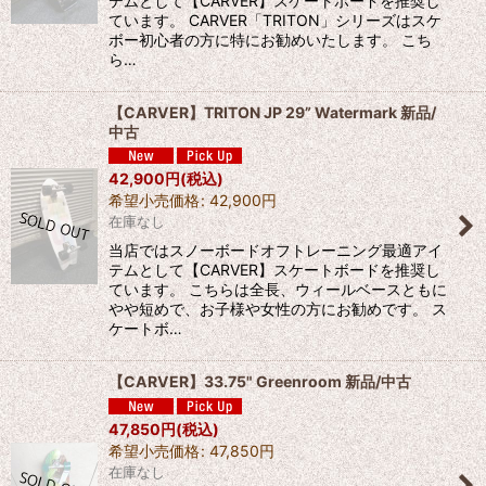
テムとして【CARVER】スケートボードを推奨し
ています。 CARVER「TRITON」シリーズはスケ
ボー初心者の方に特にお勧めいたします。 こち
ら…
【CARVER】TRITON JP 29” Watermark 新品/
中古
42,900
円
(税込)
希望小売価格
:
42,900
円
在庫なし
当店ではスノーボードオフトレーニング最適アイ
テムとして【CARVER】スケートボードを推奨し
ています。 こちらは全長、ウィールベースともに
やや短めで、お子様や女性の方にお勧めです。 ス
ケートボ…
【CARVER】33.75" Greenroom 新品/中古
47,850
円
(税込)
希望小売価格
:
47,850
円
在庫なし