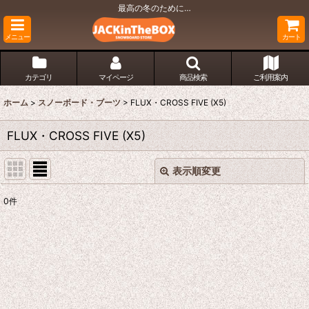
最高の冬のために…
メニュー
カート
カテゴリ
マイページ
商品検索
ご利用案内
ホーム
>
スノーボード・ブーツ
>
FLUX・CROSS FIVE (X5)
FLUX・CROSS FIVE (X5)
表示順変更
閉じる
0
件
表示数
:
並び順
:
絞り込む