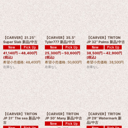
【CARVER】31.25”
【CARVER】35.5"
【CARVER】TRITON
Super Slab 新品/中古
Tyler777 新品/中古
JP 32” Palms 新品/中古
41,140
円
～48,400
円
25,300
円
～50,600
円
38,500
円
～42,900
円
(税込)
(税込)
(税込)
希望小売価格
:
48,400
円
希望小売価格
:
50,600
円
希望小売価格
:
38,500
円
在庫なし
在庫なし
在庫なし
【CARVER】TRITON
【CARVER】TRITON
【CARVER】TRITON
JP 31” The sea 新品/中
JP 30” Many 新品/中古
JP 29” Watermark 新
古
品/中古