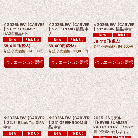
☆2026NEW【CARVER
☆2026NEW【CARVER
☆2026NEW【CARVER
】31.25” COSMIC
】32.5" CI MID 新品/中
】31" RESIN 新品/中古
HAZE 新品/中古
古
58,410
円
(税込)
58,410
円
(税込)
59,400
円
(税込)
希望小売価格
:
64,900
円
希望小売価格
:
64,900
円
希望小売価格
:
66,000
円
バリエーション選択
バリエーション選択
バリエーション選択
☆2026NEW【CARVER
☆2026NEW【CARVER
2025-26モデル
】32.5" Black Tip 新品/
】34" GREENROOM 新
【NEVER SUMMER】
中古
品/中古
PROTO T3 FR ☆1〜2
日で発送いたします。