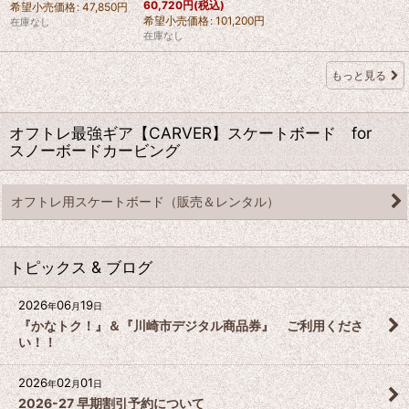
60,720
円
(税込)
希望小売価格
:
47,850
円
希望小売価格
:
101,200
円
在庫なし
在庫なし
もっと見る
オフトレ最強ギア【CARVER】スケートボード for
スノーボードカービング
オフトレ用スケートボード（販売＆レンタル）
トピックス & ブログ
2026
06
19
年
月
日
『かなトク！』＆『川崎市デジタル商品券』 ご利用くださ
い！！
2026
02
01
年
月
日
2026-27 早期割引予約について