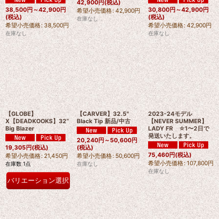
42,900
円
(税込)
38,500
円
～42,900
円
30,800
円
～42,900
円
希望小売価格
:
42,900
円
(税込)
(税込)
在庫なし
希望小売価格
:
38,500
円
希望小売価格
:
42,900
円
在庫なし
在庫なし
【GLOBE】
【CARVER】32.5"
2023-24モデル
X【DEADKOOKS】32”
Black Tip 新品/中古
【NEVER SUMMER】
Big Blazer
LADY FR ☆1〜2日で
発送いたします。
20,240
円
～50,600
円
19,305
円
(税込)
(税込)
75,460
円
(税込)
希望小売価格
:
21,450
円
希望小売価格
:
50,600
円
希望小売価格
:
107,800
円
在庫数 1点
在庫なし
在庫なし
バリエーション選択