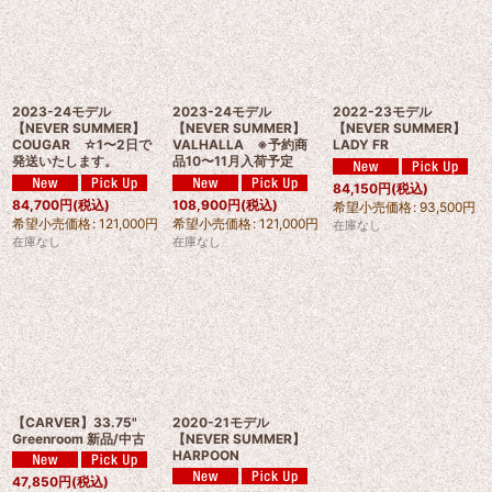
2023-24モデル
2023-24モデル
2022-23モデル
【NEVER SUMMER】
【NEVER SUMMER】
【NEVER SUMMER】
COUGAR ☆1〜2日で
VALHALLA ※予約商
LADY FR
発送いたします。
品10〜11月入荷予定
84,150
円
(税込)
84,700
円
(税込)
108,900
円
(税込)
希望小売価格
:
93,500
円
希望小売価格
:
121,000
円
希望小売価格
:
121,000
円
在庫なし
在庫なし
在庫なし
【CARVER】33.75"
2020-21モデル
Greenroom 新品/中古
【NEVER SUMMER】
HARPOON
47,850
円
(税込)