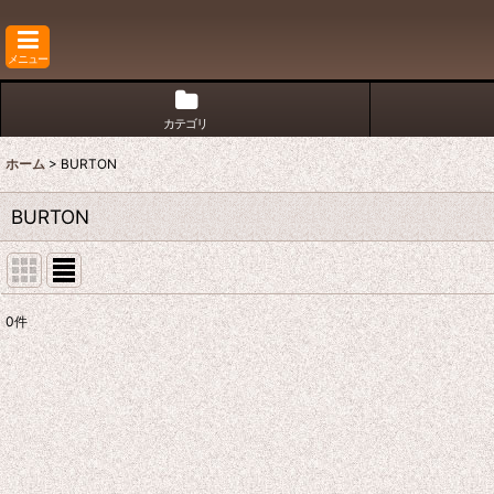
メニュー
カテゴリ
ホーム
>
BURTON
BURTON
0
件
表示数
:
並び順
: